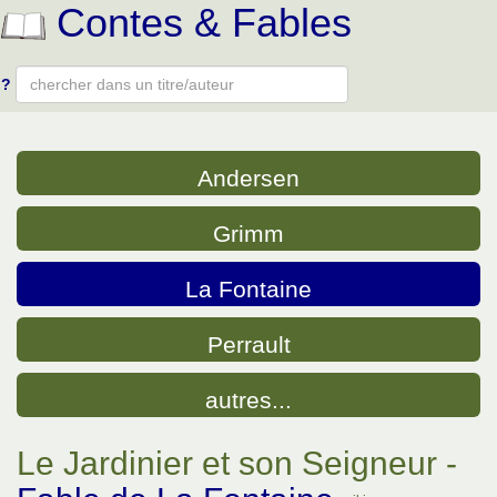
Contes & Fables
?
Type 2 or more characters for results.
Andersen
Grimm
La Fontaine
Perrault
autres...
Le Jardinier et son Seigneur -