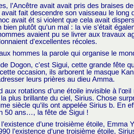
es, l’Ancêtre avait avait pris des braises d
l avait fait descendre son vaisseau le long 
choc avait ét si violent que cela avait disp
n bien plutôt qu’un mal : la vie s’était égal
 hommes avaient pu se livrer aux travaux a
onnaient d'excellentes récoles.
s aux hommes la parole qui organise le mon
 Dogon, c'est Sigui, cette grande fête qu’
 cette occasion, ils arborent le masque Kan
r adresser leurs prières au dieu Amma.
 aux rotations d’une étoile invisible à l’œi
e la plus brillante du ciel, Sirius. Chose su
me siècle qu’ils ont appelée Sirius b. En ef
on 50 ans…, la fête de Sigui !
l’existence d’une troisième étoile, Emma 
0 l’existence d’une troisième étoile, Siriu