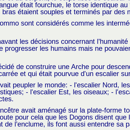
ngue était fourchue, le torse identique au
es bras étaient souples et terminés par des
 Nommo sont considérés comme les interméd
vant les décisions concernant l’humanité q
ire progresser les humains mais ne pouvaient
écidé de construire une Arche pour descendr
arrée et qui était pourvue d'un escalier s
vait peupler le monde: - l'escalier Nord, l
iques; - l'escalier Est, les oiseaux; - l'es
ctes.
ncêtre avait aménagé sur la plate-forme to
doute pour cela que les Dogons disent que l
t de l’enclume, ils font aussi entendre sa p