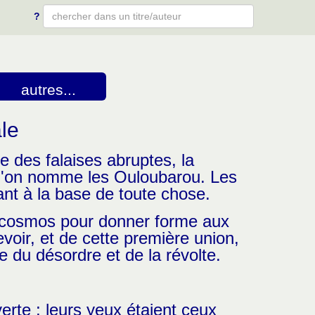
?
Type 2 or more characters for results.
autres...
le
e des falaises abruptes, la
e l'on nomme les Ouloubarou. Les
nt à la base de toute chose.
e cosmos pour donner forme aux
cevoir, et de cette première union,
 du désordre et de la révolte.
erte ; leurs yeux étaient ceux