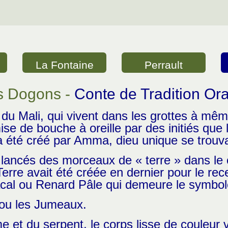
La Fontaine
Perrault
es Dogons -
Conte de Tradition Ora
 du Mali, qui vivent dans les grottes à mêm
se de bouche à oreille par des initiés qu
 été créé par Amma, dieu unique se trouva
t lancés des morceaux de « terre » dans l
a Terre avait été créée en dernier pour le re
hacal ou Renard Pâle qui demeure le symbole
 ou les Jumeaux.
e et du serpent, le corps lisse de couleur v