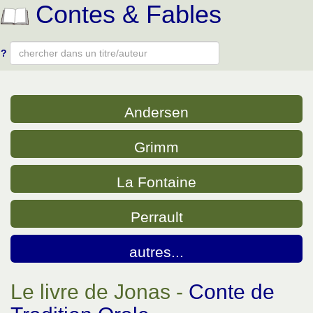
Contes & Fables
?
Type 2 or more characters for results.
Andersen
Grimm
La Fontaine
Perrault
autres...
Le livre de Jonas -
Conte de