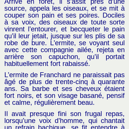
Arrivé en forêt, il s’assit près d’une
source, appela les oiseaux, et se mit à
couper son pain et ses poires. Dociles
à sa voix, des oiseaux de toute sorte
vinrent l’entourer, et becqueter le pain
qu’il leur jetait, jusque sur les plis de sa
robe de bure. L’ermite, se voyant seul
avec cette compagnie ailée, rejeta en
arrière son capuchon, qu’il portait
habituellement fort rabaissé.
L’ermite de Franchard ne paraissait pas
âgé de plus de trente-cinq à quarante
ans. Sa barbe et ses cheveux étaient
fort noirs, et son visage basané, pensif
et calme, régulièrement beau.
Il avait presque fini son frugal repas,
lorsqu’une voix d’homme, qui chantait
un refrain bachique, se fit entendre à