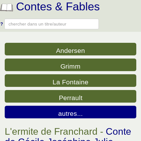
Contes & Fables
?
Type 2 or more characters for results.
Andersen
Grimm
La Fontaine
Perrault
autres...
L'ermite de Franchard -
Conte