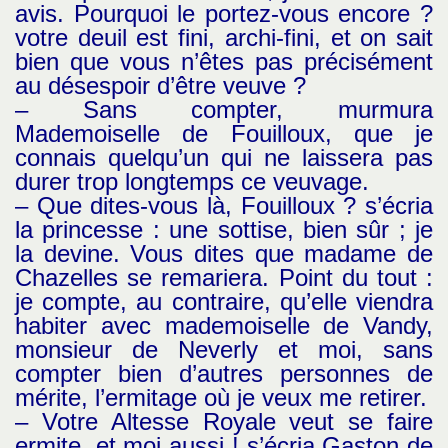
avis. Pourquoi le portez-vous encore ?
votre deuil est fini, archi-fini, et on sait
bien que vous n’êtes pas précisément
au désespoir d’être veuve ?
– Sans compter, murmura
Mademoiselle de Fouilloux, que je
connais quelqu’un qui ne laissera pas
durer trop longtemps ce veuvage.
– Que dites-vous là, Fouilloux ? s’écria
la princesse : une sottise, bien sûr ; je
la devine. Vous dites que madame de
Chazelles se remariera. Point du tout :
je compte, au contraire, qu’elle viendra
habiter avec mademoiselle de Vandy,
monsieur de Neverly et moi, sans
compter bien d’autres personnes de
mérite, l’ermitage où je veux me retirer.
– Votre Altesse Royale veut se faire
ermite, et moi aussi ! s’écria Gaston de