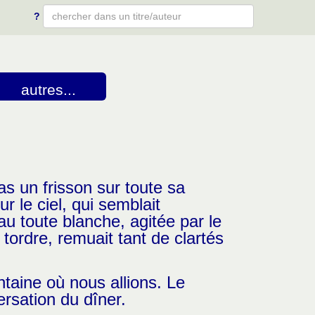
?
Type 2 or more characters for results.
autres...
s un frisson sur toute sa
r le ciel, qui semblait
au toute blanche, agitée par le
tordre, remuait tant de clartés
intaine où nous allions. Le
rsation du dîner.