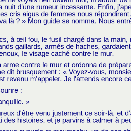
a nuit d'une rumeur incessante. Enfin, j'ap
es cris aigus de femmes nous répondirent
 va là ? » Mon guide se nomma. Nous entrâ
 à œil fou, le fusil chargé dans la main, 
ands gaillards, armés de haches, gardaient 
oux, le visage caché contre le mur.
on arme contre le mur et ordonna de prépa
e dit brusquement : « Voyez-vous, monsieu
est revenu m'appeler. Je l'attends encore ce
ourire :
nquille. »
eux d'être venu justement ce soir-là, et d'
ai des histoires, et je parvins à calmer à p