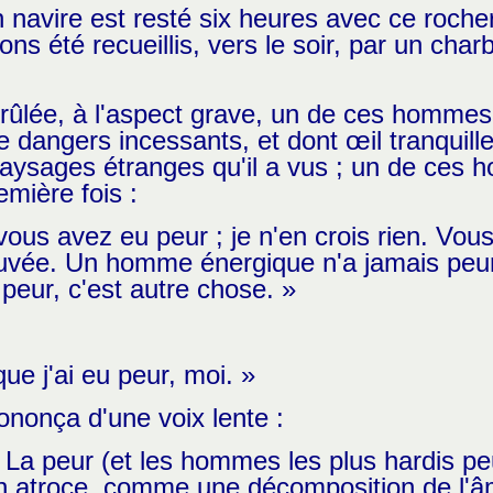
n navire est resté six heures avec ce rocher
 été recueillis, vers le soir, par un char
rûlée, à l'aspect grave, un de ces hommes 
e dangers incessants, et dont œil tranquil
aysages étranges qu'il a vus ; un de ces
emière fois :
us avez eu peur ; je n'en crois rien. Vous
uvée. Un homme énergique n'a jamais peur 
 peur, c'est autre chose. »
ue j'ai eu peur, moi. »
ononça d'une voix lente :
 La peur (et les hommes les plus hardis pe
on atroce, comme une décomposition de l'â