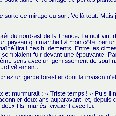
sorte de mirage du son. Voilà tout. Mais j
orêt du nord-est de la France. La nuit vint d
 un paysan qui marchait à mon côté, par un
aîné tirait des hurlements. Entre les cime
 semblaient fuir devant une épouvante. Pa
e même sens avec un gémissement de souffran
ourd vêtement.
hez un garde forestier dont la maison n'ét
ux et murmurait : « Triste temps ! » Puis i
braconnier deux ans auparavant, et, depuis 
ux fils, mariés, vivaient avec lui.
Je ne voyais rien devant moi, ni autour de 