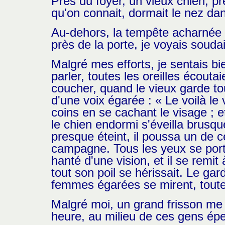
Près du foyer, un vieux chien, 
qu'on connait, dormait le nez da
Au-dehors, la tempête acharnée ba
près de la porte, je voyais soudai
Malgré mes efforts, je sentais bi
parler, toutes les oreilles écouta
coucher, quand le vieux garde to
d'une voix égarée : « Le voilà l
coins en se cachant le visage ; et
le chien endormi s'éveilla brusqu
presque éteint, il poussa un de ce
campagne. Tous les yeux se portè
hanté d'une vision, et il se remit
tout son poil se hérissait. Le garde,
femmes égarées se mirent, toutes
Malgré moi, un grand frisson me c
heure, au milieu de ces gens éper