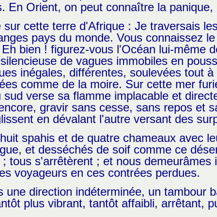
. En Orient, on peut connaître la panique, 
vé sur cette terre d'Afrique : Je traversais
ranges pays du monde. Vous connaissez le s
 Eh bien ! figurez-vous l'Océan lui-même d
silencieuse de vagues immobiles en poussi
 inégales, différentes, soulevées tout à 
iées comme de la moire. Sur cette mer fur
 sud verse sa flamme implacable et directe.
 encore, gravir sans cesse, sans repos et 
issent en dévalant l'autre versant des surp
 huit spahis et de quatre chameaux avec le
tigue, et desséchés de soif comme ce dése
; tous s'arrêtèrent ; et nous demeurâmes i
es voyageurs en ces contrées perdues.
 une direction indéterminée, un tambour ba
antôt plus vibrant, tantôt affaibli, arrêtant