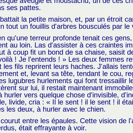
presque aveugle et moustachu, un de ces c
ns ses pattes.
ttait la petite maison, et, par un étroit c
n tout un fouillis d'arbres bousculés par le 
en qu'une terreur profonde tenait ces gens,
ient au loin. Las d'assister à ces craintes 
ut à coup fit un bond de sa chaise, saisit 
e voilà ! Je l'entends ! » Les deux femmes 
 les fils reprirent leurs haches. J'allais te
ement et, levant sa tête, tendant le cou, r
s lugubres hurlements qui font tressaillir l
rent sur lui, il restait maintenant immobi
 à hurler vers quelque chose d'invisible, d'
 livide, cria : « Il le sent ! il le sent ! il éta
 les deux, à hurler avec le chien.
ourut entre les épaules. Cette vision de l'
dus, était effrayante à voir.