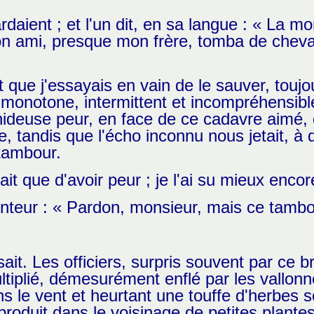
aient ; et l'un dit, en sa langue : « La mor
ami, presque mon frère, tomba de cheval,
que j'essayais en vain de le sauver, toujo
t monotone, intermittent et incompréhensible
 hideuse peur, en face de ce cadavre aimé, 
e, tandis que l'écho inconnu nous jetait, à 
 tambour.
ait que d'avoir peur ; je l'ai su mieux encor
nteur : « Pardon, monsieur, mais ce tambou
it. Les officiers, surpris souvent par ce brui
ltiplié, démesurément enflé par les vallon
s le vent et heurtant une touffe d'herbes s
duit dans le voisinage de petites plantes b