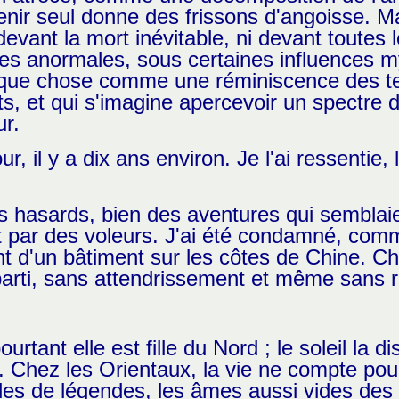
nir seul donne des frissons d'angoisse. Mai
devant la mort inévitable, ni devant toutes 
ces anormales, sous certaines influences m
lque chose comme une réminiscence des ter
, et qui s'imagine apercevoir un spectre da
ur.
ur, il y a dix ans environ. Je l'ai ressentie,
des hasards, bien des aventures qui semblai
rt par des voleurs. J'ai été condamné, com
nt d'un bâtiment sur les côtes de Chine. Ch
parti, sans attendrissement et même sans r
ourtant elle est fille du Nord ; le soleil la 
Chez les Orientaux, la vie ne compte pour 
 vides de légendes, les âmes aussi vides de