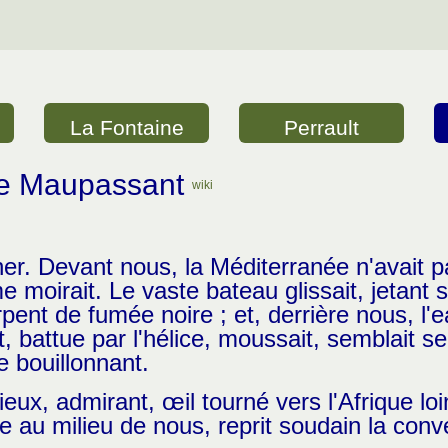
La Fontaine
Perrault
de Maupassant
wiki
er. Devant nous, la Méditerranée n'avait pa
moirait. Le vaste bateau glissait, jetant su
ent de fumée noire ; et, derrière nous, l'e
 battue par l'hélice, moussait, semblait se 
e bouillonnant.
cieux, admirant, œil tourné vers l'Afrique lo
 au milieu de nous, reprit soudain la conve