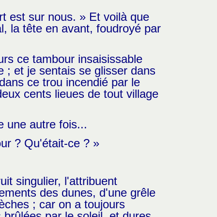
t est sur nous. » Et voilà que
 la tête en avant, foudroyé par
urs ce tambour insaisissable
 ; et je sentais se glisser dans
dans ce trou incendié par le
deux cents lieues de tout village
e une autre fois...
r ? Qu'était-ce ? »
t singulier, l'attribuent
nements des dunes, d'une grêle
èches ; car on a toujours
rûlées par le soleil, et dures