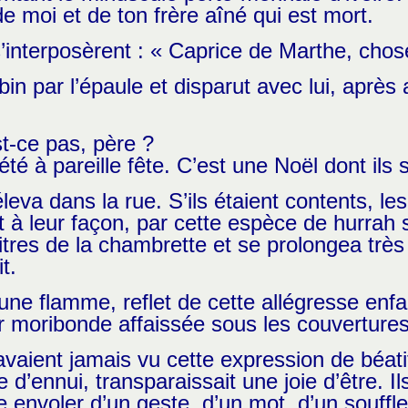
 moi et de ton frère aîné qui est mort.
s’interposèrent : « Caprice de Marthe, chos
in par l’épaule et disparut avec lui, après 
st-ce pas, père ?
 été à pareille fête. C’est une Noël dont ils
va dans la rue. S’ils étaient contents, le
ent à leur façon, par cette espèce de hurra
 vitres de la chambrette et se prolongea très
t.
ne flamme, reflet de cette allégresse enfan
ir moribonde affaissée sous les couvertures
avaient jamais vu cette expression de béati
e d’ennui, transparaissait une joie d’être. Il
aire envoler d’un geste, d’un mot, d’un souff