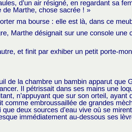
aules, d’un air résigné, en regardant sa 
ce de Marthe, chose sacrée ! »
pporter ma bourse : elle est là, dans ce meub
gre, Marthe désignait sur une console une c
utre, et finit par exhiber un petit porte-mon
uil de la chambre un bambin apparut que Gu
vancer. Il pétrissait dans ses mains une loq
sitant, n’appuyant que sur son orteil, ayant
 était comme embroussaillée de grandes mèc
nsi que deux sources d’eau vive où se mire
 presque immédiatement au-dessous ses lèv