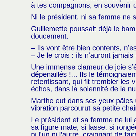
à tes compagnons, en souvenir de
Ni le président, ni sa femme ne 
Guillemette poussait déjà le bamb
doucement.
– Ils vont être bien contents, n’e
– Je le crois : ils n’auront jamais
Une immense clameur de joie s’éle
dépenaillés !... Ils le témoignai
retentissant, qui fit trembler les
échos, dans la solennité de la nui
Marthe eut dans ses yeux pâles u
vibration parcourut sa petite cha
Le président et sa femme ne lui 
sa figure mate, si lasse, si rongé
ni l’un ni l’autre, craignant de f