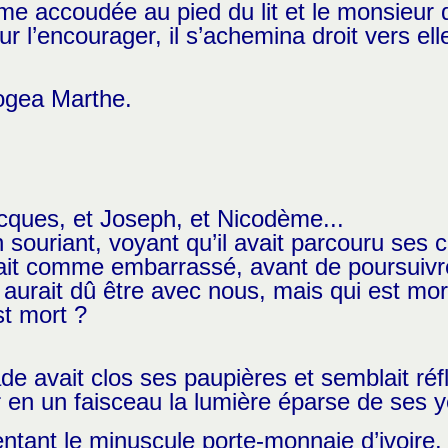
dame accoudée au pied du lit et le monsieur
pour l’encourager, il s’achemina droit vers 
rogea Marthe.
acques, et Joseph, et Nicodème...
n souriant, voyant qu’il avait parcouru ses c
êtait comme embarrassé, avant de poursuivr
 aurait dû être avec nous, mais qui est mor
est mort ?
lade avait clos ses paupières et semblait ré
r en un faisceau la lumière éparse de ses y
sentant le minuscule porte-monnaie d’ivoire. 