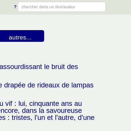
?
Type 2 or more characters for results.
autres...
ssourdissant le bruit des
ue drapée de rideaux de lampas
 vif : lui, cinquante ans au
 encore, dans la savoureuse
: tristes, l’un et l’autre, d’une