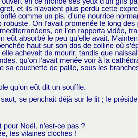
t ouvert en ce monde ses yeux d’un gris pâle
gret, et ils n’avaient plus perdu cette expr
gonflé comme un pis, d’une nourrice norman
op robuste. On l’avait promenée le long des 
méditerranéens, on l’en rapporta vidée, tra
en eût absorbé le peu qu’elle avait. Mainten
penchée haut sur son dos de colline où s’épa
 elle achevait de mourir, tandis que naissai
des, qu’on l’avait menée voir à la cathédra
e sa couchette de paille, sous les branches 
le qu’on eût dit un souffle.
, se penchait déjà sur le lit ; le président
t pour Noël, n’est-ce pas ?
ée, les vilaines cloches !