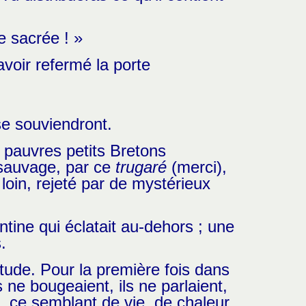
e sacrée ! »
avoir refermé la porte
 se souviendront.
s pauvres petits Bretons
h sauvage, par ce
trugaré
(merci),
 loin, rejeté par de mystérieux
tine qui éclatait au-dehors ; une
.
tude. Pour la première fois dans
s ne bougeaient, ils ne parlaient,
le, ce semblant de vie, de chaleur