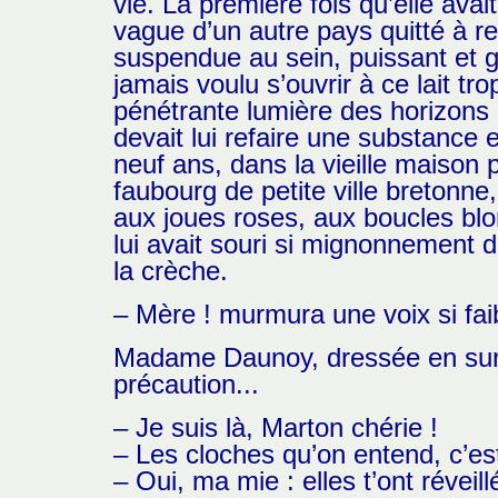
vie. La première fois qu’elle avai
vague d’un autre pays quitté à re
suspendue au sein, puissant et 
jamais voulu s’ouvrir à ce lait tr
pénétrante lumière des horizons 
devait lui refaire une substance 
neuf ans, dans la vieille maison 
faubourg de petite ville bretonne,
aux joues roses, aux boucles blon
lui avait souri si mignonnement d
la crèche.
– Mère ! murmura une voix si faib
Madame Daunoy, dressée en sursaut
précaution...
– Je suis là, Marton chérie !
– Les cloches qu’on entend, c’es
– Oui, ma mie : elles t’ont réveill