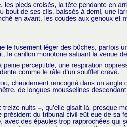
 les pieds croisés, la tête pendante en arri
 bout de ses cils, baissés à demi, une larm
 penché en avant, les coudes aux genoux et 
ue le fusement léger des bûches, parfois un
nuit, le carillon monotone saluant la venue de
à peine perceptible, une respiration oppres
ridente comme le râle d’un soufflet crevé.
ambou, chaudement rencogné dans un angle d
enêtre, de longues mousselines descendant 
 et treize nuits –, qu’elle gisait là, presqu
 président du tribunal civil eût eue de sa
le, avec des épaules trop rapprochées qui se