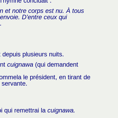
l’hymne concluait :
n et notre corps est nu.
À tous
envoie. D’entre ceux qui
.
t depuis plusieurs nuits.
ont
cuignawa
(qui demandent
grommela le président, en tirant de
 servante.
i qui remettrai la
cuignawa.