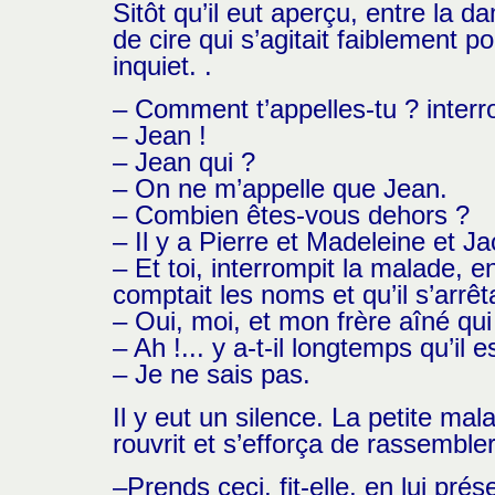
Sitôt qu’il eut aperçu, entre la 
de cire qui s’agitait faiblement 
inquiet. .
– Comment t’appelles-tu ? inter
– Jean !
– Jean qui ?
– On ne m’appelle que Jean.
– Combien êtes-vous dehors ?
– Il y a Pierre et Madeleine et J
– Et toi, interrompit la malade, e
comptait les noms et qu’il s’arr
– Oui, moi, et mon frère aîné qui
– Ah !... y a-t-il longtemps qu’il 
– Je ne sais pas.
Il y eut un silence. La petite ma
rouvrit et s’efforça de rassemble
–Prends ceci, fit-elle, en lui pré