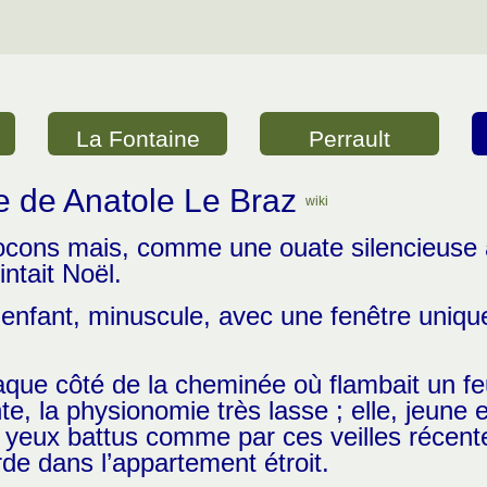
La Fontaine
Perrault
e de Anatole Le Braz
wiki
ocons mais, comme une ouate silencieuse a
intait Noël.
enfant, minuscule, avec une fenêtre uniq
aque côté de la cheminée où flambait un feu
te, la physionomie très lasse ; elle, jeune
 yeux battus comme par ces veilles récentes 
rde dans l’appartement étroit.