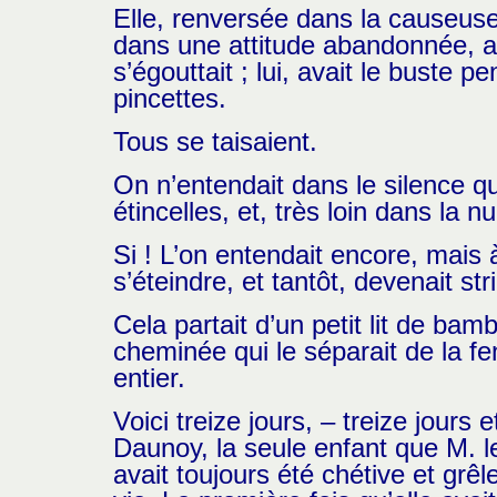
Elle, renversée dans la causeuse,
dans une attitude abandonnée, au
s’égouttait ; lui, avait le buste
pincettes.
Tous se taisaient.
On n’entendait dans le silence q
étincelles, et, très loin dans la 
Si ! L’on entendait encore, mais 
s’éteindre, et tantôt, devenait st
Cela partait d’un petit lit de b
cheminée qui le séparait de la f
entier.
Voici treize jours, – treize jours
Daunoy, la seule enfant que M. le
avait toujours été chétive et grê